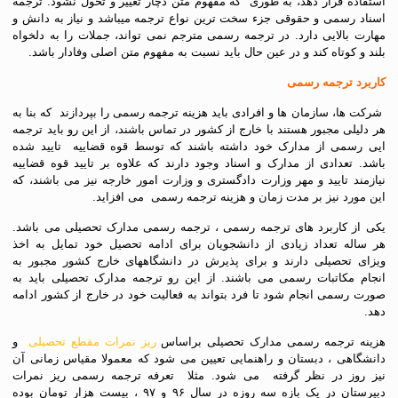
استفاده قرار دهد، به طوری که مفهوم متن دچار تغییر و تحول نشود. ترجمه
اسناد رسمی و حقوقی جزء سخت ترین نواع ترجمه میباشد و نیاز به دانش و
مهارت بالایی دارد. در ترجمه رسمی مترجم نمی تواند، جملات را به دلخواه
بلند و کوتاه کند و در عین حال باید نسبت به مفهوم متن اصلی وفادار باشد.
کاربرد ترجمه رسمی
شرکت ها، سازمان ها و افرادی باید هزینه ترجمه رسمی را بپردازند که بنا به
هر دلیلی مجبور هستند با خارج از کشور در تماس باشند، از این رو باید ترجمه
ایی رسمی از مدارک خود داشته باشند که توسط قوه قضاییه تایید شده
باشد. تعدادی از مدارک و اسناد وجود دارند که علاوه بر تایید قوه قضاییه
نیازمند تایید و مهر وزارت دادگستری و وزارت امور خارجه نیز می باشند، که
این مورد نیز بر مدت زمان و هزینه ترجمه رسمی می افزاید.
یکی از کاربرد های ترجمه رسمی ، ترجمه رسمی مدارک تحصیلی می باشد.
هر ساله تعداد زیادی از دانشجویان برای ادامه تحصیل خود تمایل به اخذ
ویزای تحصیلی دارند و برای پذیرش در دانشگاههای خارج کشور مجبور به
انجام مکاتبات رسمی می باشند. از این رو ترجمه مدارک تحصیلی باید به
صورت رسمی انجام شود تا فرد بتواند به فعالیت خود در خارج از کشور ادامه
دهد.
هزینه ترجمه رسمی مدارک تحصیلی براساس
ریز نمرات مقطع تحصیلی
و
دانشگاهی ، دبستان و راهنمایی تعیین می شود که معمولا مقیاس زمانی آن
نیز روز در نظر گرفته می شود. مثلا تعرفه ترجمه رسمی ریز نمرات
دبیرستان در یک بازه سه روزه در سال ۹۶ و ۹۷ ، بیست هزار تومان بوده