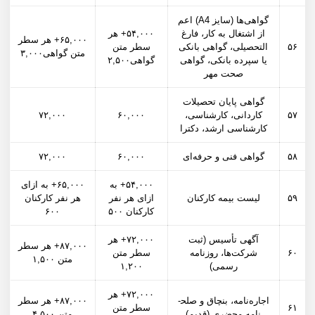
گواهی‌ها (سایز A4) اعم
از اشتغال به کار، فارغ
۵۴,۰۰۰+ هر
۶۵,۰۰۰+ هر سطر
۵۶
التحصیلی، گواهی بانکی
سطر متن
متن گواهی۳,۰۰۰
یا سپرده بانکی، گواهی
گواهی۲,۵۰۰
صحت مهر
گواهی پایان تحصیلات
۵۷
کاردانی، کارشناسی،
۶۰,۰۰۰
۷۲,۰۰۰
کارشناسی ارشد، دکترا
۵۸
گواهی فنی و حرفه‌ای
۶۰,۰۰۰
۷۲,۰۰۰
۵۴,۰۰۰+ به
۶۵,۰۰۰+ به ازای
۵۹
لیست بیمه کارکنان
ازای هر نفر
هر نفر کارکنان
کارکنان ۵۰۰
۶۰۰
آگهی تأسیس (ثبت
۷۲,۰۰۰+ هر
۸۷,۰۰۰+ هر سطر
۶۰
شرکت­‌ها، روزنامه
سطر متن
متن ۱,۵۰۰
رسمی)
۱,۲۰۰
۷۲,۰۰۰+ هر
اجاره‌نامه، بنچاق و صلح­
۸۷,۰۰۰+ هر سطر
۶۱
سطر متن
نامه محضری (قدیم)
متن ۴,۵۰۰