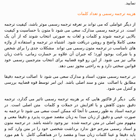
نمایید.
هزینه ترجمه رسمی و تعداد کلمات
از دیگر عواملی که می تواند بر تعرفه ترجمه رسمی موثر باشد، کیفیت ترجمه
است. در ترجمه رسمی مدارک، سعی می شود تا متون با حساسیت و کیفیت
بالایی ترجمه شوند و کلمات و لغات به صورتی انتخاب شوند که از آن یک
معنی کاملا واضح و روشن دریافت شود. اشتباه در ترجمه و استفاده از واژه
های نامناسب در ترجمه متون رسمی می تواند مشکلات جدی را برای شخص
و یا شرکت بوجود آورد؛ که جبران آن علاوه بر خسارت زمانی، باعث زیان
مالی نیز می شود. از این رو قوه قضاییه برای انتخاب مترجمین رسمی خود
قوانین سختی دارد و به راحتی مجوز نمی دهد.
در ترجمه رسمی متون، اسناد و مدارک سعی می شود تا اصالت ترجمه دقیقا
مطابق با اصالت متن و سند اصلی باشد. این امر توسط قوه قضاییه بررسی
و کنترل می شود.
یکی دیگر از فاکتور هایی که بر هزینه ترجمه رسمی تاثیر می گذارد، ترجمه
دقیق بدون کاهش و یا افزایش در جملات و کلمات متن اصلی است. در
ترجمه اسناد به طور رسمی تا آنجا که ممکن است سعی می شود تا ترجمه به
صورت عینی و دقیق از زبان مبدا به زبان مقصد صورت پذیرد و دقیقا معنی و
مفهوم متن اصلی در متن ترجمه شده نیز وجود داشته باشد. در ترجمه متون
و اسناد رسمی مترجم حق ندارد برداشت شخصی خود را در متن وارد کند و
باید دقیقا و عینا کلمات زبان مبدا و مقصد را در هماهنگی کامل با هم مورد