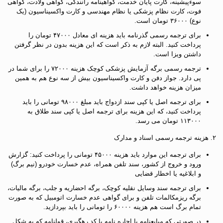
سوءپیشینه، کارت پایان خدمت، گواهینامه رانندگی، گواهی ولادت، گواهی
فوت، کارت نظام پزشکی یا نظام مهندسی و کارت واکسیناسیون (یک
نوع) ۳۶۰۰۰ تومان است.
برای ترجمه رسمی گذرنامه باید هزینه ای معادل ۴۷۰۰۰ تومان را
پرداخت کنید. البته لازم به ذکر است که این هزینه بدون در نظر گرفتن
داشتن ویزا است.
ترجمه رسمی برگه آزمایش پزشکی کوچک هزینه‌ ۷۲۰۰۰ را برای شما در
پی دارد. جواز دفن و کارت واکسیناسیون بیش از سه نوع هم به همین
میزان هزینه خواهد داشت.
برای ترجمه اصل یا کپی سند ازدواج باید مبلغ ۹۸۰۰۰ تومانی را باید
پرداخت کنید، که این هزینه برای ترجمه اصل یا کپی سند طلاق به
۱۱۳۰۰۰ تومان می رسد.
۲. هزینه ترجمه رسمی اسناد و مدارک
برای ترجمه این موارد باید هزینه ۴۵۰۰۰ تومانی را پرداخت کنید: گزارش
ورود و خروج از کشور، سند تلفن همراه، عدم خسارت خودرو (نیم برگ)
و ابلاغیه یا اخطار قضایی
برای ترجمه سند وسایل نقلیه کوچک، برگه احضاریه و جلب، برگه مالیات،
برگه ریزمکالمات تلفن و برای گواهی عدم خسارت اتومبیل که به صورت
تمام برگ است هم هزینه ۶۰۰۰۰ را تومانی را باید بپردازید.
در صورتی که مبایعنامه یا اجاره نامه با کد رهگیری، قولنامه که به شکل