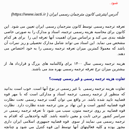
شود.
آدرس اینترنتی کانون مترجمان رسمی ایران ( https://www.iacti.ir)
تعرفه ترجمه رسمی توسط کانون مترجمان رسمی ایران تعیین می شود. این
کانون برای محاسبه هزینه رسمی ترجمه، اسناد و مدارک را به صورتی خاصی
طبقه بندی می کند و براساس میزان اهمیت آنها تعرفه ایی را برای هر کدام
مشخص می نماید. این اسناد می تواند شامل مدارک تحصیلی و ریز نمرات آن
باشد که معمولا کمترین میزان تعرفه ترجمه رسمی را به خود اختصاص می
دهند.
هزینه ترجمه رسمی سال ۱۴۰۰ برای وکالتنامه های بزرگ و قرارداد ها، از
بیشترین میزان نرخ تعرفه ترجمه رسمی بهره مند می باشند.
تفاوت
هزینه ترجمه رسمی
و غیر رسمی چیست؟
تفاوت هزینه ترجمه رسمی با غیر رسمی در نوع آنها است. خوب است بدانید
که منظور از ترجمه رسمی، ترجمه اسناد و مدارکی است که با مهر قوه
قضاییه تایید شده باشد. در واقع می توان گفت ترجمه رسمی تحت نظارت
قوه قضاییه کشور است و این نهاد بر متن ترجمه شده نظارت دارد. نظارت
قوه قضاییه بر روی ترجمه متون، سبب می شود تا تعرفه ترجمه رسمی در
سراسر کشور نرخی ثابت و معین داشته باشد. کلیه واحدهایی که اقدام به
ترجمه رسمی می نمایند از سوی قوه قضاییه جمهوری اسلامی ایران داری
مجوز بوده و کلیه فعالیتهای آنها توسط این قوه کنترل می شود و چنانچه