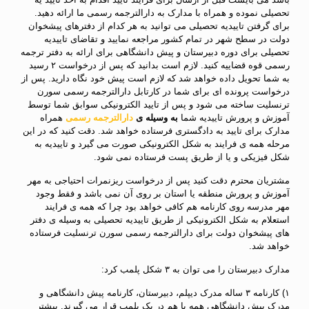
تحصیلی نموده و همراه با مدارک به دارالترجمه رسمی ما ارائه دهید.
برای گرفتن تاییدیه تحصیلی می توانید به هر کدام از دفترهای پیشخوان
دولت در سطح شهر در تمام کشور مراجعه نمایید و تقاضای تاییدیه
تحصیلی برای دوره دبیرستان و پیش دانشگاهی برای ارائه به دفتر ترجمه
رسمی قوه قضاییه کنید. لازم است بدانید که پس از درخواست ۲ رسید
به شما تحویل داده خواهد شد که لازم است پیش خود نگاه دارید. پس از
درخواست پرونده ای برای شما در کارتابل دارالترجمه رسمی سورن
ترنسلیت ساخته می شود و پس از تایید الکترونیکی سوابق شما توسط
آموزش و پرورش تاییدیه شما
به وسیله ی
دارالترجمه رسمی
همراه
مدارک برای تایید به دادگستری فرستاده خواهد شد. دقت کنید که در این
مرحله همه ی فرایند به شکل الکترونیکی صورت می گیرد و تاییدیه به
شکل فیزیکی و یا از طریق پست فرستاده نمی شود.
مشتریان محترم دقت کنید پس از درخواست ریزنمرات احتیاجی به مهر
آموزش و پرورش منطقه یا استان بر روی آن نمی باشد و فقط وجود
مهر مدرسه روی کارنامه هم کافی خواهد بود چرا که همه ی فرایند
استعلام به شکل الکترونیکی از طریق تاییدیه تحصیلی به وسیله ی دفتر
های پیشخوان دولت برای دارالترجمه رسمی سورن ترنسلیت فرستاده
خواهد شد.
مدارک دبیرستان را می توان به ۳ شکل پلمب کرد:
۱) کارنامه ۳ ساله مدرک دیپلم، دبیرستان، کارنامه پیش دانشگاهی و
مدرک پیش دانشگاهی همه با هم در یک پلمب قرار می گیرند. بیشتر