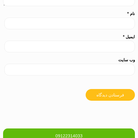
نام
*
ایمیل
*
وب‌ سایت
09122314033