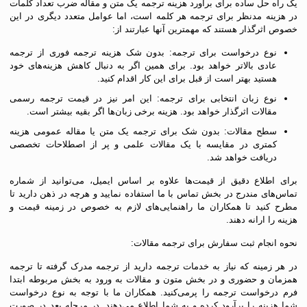
یک راه حل ساده برای برآورد هزینه ترجمه یک متن و مقاله ضرب تعداد کلمات
در هزینه مدنظر برای ترجمه هر کلمه است، اما عوامل متعدد دیگری در این
خصوص اثرگذار هستند که مهمترین آنها عبارتند از:
نوع درخواست برای ترجمه: بدون شک هزینه ترجمه فوری از ترجمه
عادی بالاتر خواهد بود. برای همین اگر به دنبال کاهش هزینه‌های خود
هستید بهتر است از قبل برای این کار اقدام کنید.
نوع زبان انتخابی برای ترجمه: این امر نیز در قیمت ترجمه رسمی
مقالات اثرگذار خواهد بود. هزینه برخی زبان‌ها اگر بقیه بیشتر است.
سطح مقالات: بدون شک برای ترجمه یک متن یا مقاله عمومی هزینه
کمتری در مقایسه با یک مقالات علمی و پر از اصطلاحات تخصصی
دریافت خواهد شد.
برای اطلاع دقیق از قیمت‌ها علاوه بر اساس ایمیل، می‌توانید از شماره‌
تماس‌های مندرج در بخش تماس با ما استفاده نمایید و هرچه در ذهن دارید تا
مطرح کنید تا همکاران ما راهنمایی‌های لازم به خصوص در زمینه قیمت و
هزینه را ارانه دهند.
نحوه انجام ثبت سفارش برای ترجمه مقالات:
در هر زمینه که نیاز به خدمات ترجمه دارید از ترجمه مدرک گرفته تا ترجمه
همزمان و حضوری و در بخش متون و مقالات به ورود به بخش مربوطه ابتدا
فرم درخواست ترجمه را پر‌می‌کنید. همکاران ما با توجه به نوع درخواست
شما هزینه را برآرود کرده و به شما اطلاع می‌دهند. در مرحله بعد در صورت