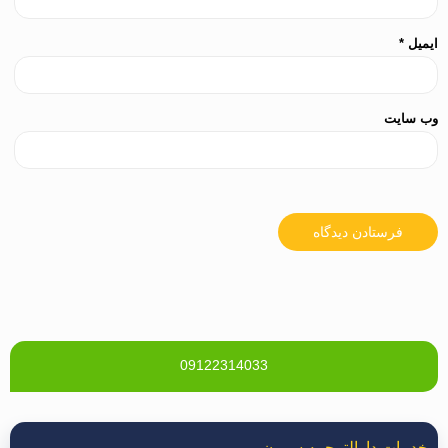
ایمیل
*
وب‌ سایت
09122314033
خدمات دارالترجمه سورن