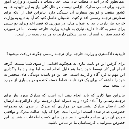
همانطور که در ابتدای مطلب بیان شد، اخذ تاییدات دادگستری و وزارت امور
خارجه برای تمامی مدارک الزامی نیست. در حال کلی نیاز به این تاییدیه ها، به
کشور مقصد و قوانین سفارت آن بستگی دارد. بنابراین قبل از آنکه برای
سفارش ترجمه رسمی اقدام کنید، اطمینان حاصل کنید که آیا به تاییدیه وزارت
خارجه نیاز دارید یا نه. به عنوان مثال، در صورتی که قصد اخذ ویزای توریستی
برای سفر به کانادا دارید، نیازی به تاییدیه وزارت خارجه نیست. اما در صورتی
که قصد سفر به استرلیا، به هر شکلی دارید، به هر دو تاییدیه نیاز است.
تاییدیه دادگستری و وزارت خارجه برای ترجمه رسمی چگونه دریافت میشود؟
برای گرفتن این دو تایید، نیازی به هیچگونه اقدامی از سوی شما نیست. گرچه
انجام این کار توسط خود شما هم قابل انجام است، اما پیشنهاد ما واگذاری
این مهم به فرد آگاه و کاربلد است. اخذ این دو تاییدیه دوندگی های منحصر به
خود را داشته که برای یک فرد نابلد، قطعا خسته کننده و در بسیاری از موارد
بی نتیجه است.
بنابراین تنها کاری که باید انجام دهید این است که مدارک مورد نیاز برای
ترجمه رسمی را آماده کرده و به همراه اصل ترجمه برای دارالترجمه ارسال
کنید. ارسال مدارک پشتیبانی، در مواردی که مدرک از سوی یک مجموعه
خصوصی صادر شده است، الزامی است. چرا که باید اصالت مدرک و توافقی
نبودن آن برای مراجع قانونی، تایید شود برای کسب اطلاعات بیشتر در این
خصوص میتوانید با کارشناسان ما در تماس باشید: