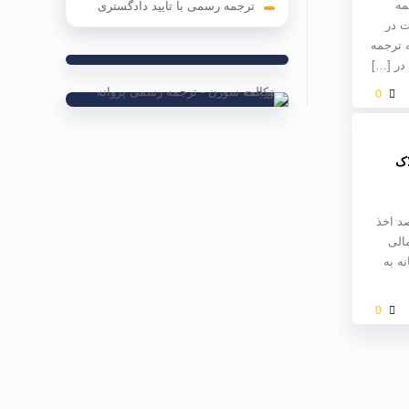
مه
ترجمه رسمی با تایید دادگستری
ت در
 ترجمه
در
[…]
0
اک
د اخذ
مالی
نه به
0