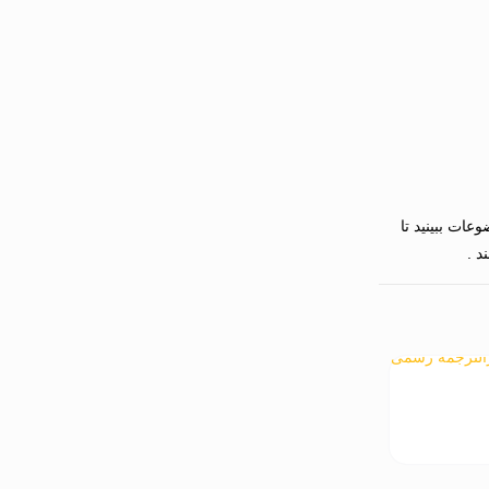
عات ببینید تا
د .