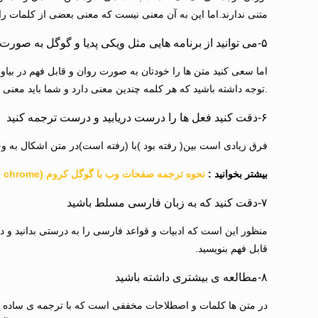
متنی ندارند.اما این به آن معنی نیست که معنی بعضی از کلمات را 
۵-می توانید از برنامه هایی مثل ویکی پدیا و گوگل به صورت رایگان استفاده کنید و کلمات را معنی کنید
اما سعی کنید متن ها را خودتان به صورت روان و قابل فهم در بیاوری
.توجه داشته باشید که هر کلمه چندین معنی دارد و شما باید معنی ا
۶-دقت کنید فعل ها را درست دریابید و درست ترجمه کنید
فرق زیادی است بین( رفته بود )با (رفته است)در متن اشکال به وج
بیشتر بخوانید :
نحوه ترجمه صفحات وب با گوگل کروم (google chrome)
۷-دقت کنید که به زبان فارسی مسلط باشید
منظور این است که ادبیات و قواعد فارسی را به درستی بدانید و دا
قابل فهم بنویسید.
۸-مطالعه ی بیشتری داشته باشید
در متن ها کلمات و اصطلاحات مخففی است که با ترجمه ی ساده ن