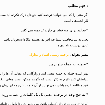
۱-فهم مطلب
اگر متنی را که می خواهید ترجمه کنید خودتان درک نکرده اید مطمئ
کار اشتباهی است
۲-بدانید برای چه قشری دارید ترجمه می کنید
یعنی بدانید مخاطب شما چه افرادی هستند مثلا دانشجویان ،اطبا
عادی،دوستانه ،اداری و ….
بیشتر بخواید :
ترجمه رسمی اسناد و مدارک
۳-جمله به جمله جلو بروید
بهتر است جمله به جمله معنی کنید و واژگانی که معانی آن ها را بای
پیدایشان کنید ،لازم به ذکر است که بگوییم ممکن است معانی ایکه 
کنید مطالعه کرده باشید ،می توانید از آن کلمات ،ترجمه ای روان 
۴-به هیچ وجه در ترجمه معنی تک تک کلمات را عینا نیاورید
آوردن ترجمه ی تک تک کلمات باعث می شود متن نا کامل و نامانوس